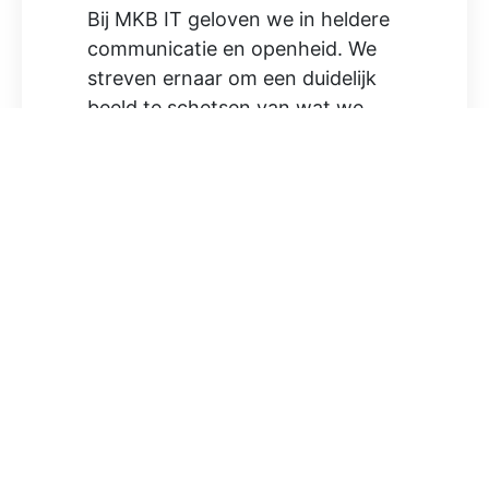
Bij MKB IT geloven we in heldere
communicatie en openheid. We
streven ernaar om een duidelijk
beeld te schetsen van wat we
doen, hoe we het doen en
waarom we het doen. Dit doen
we door transparant en eerlijk te
zijn. Op deze manier leveren wij
hoogwaardig werk en ontzorgen
wij onze klanten. Ontdek de
mogelijkheden van een
samenwerking met MKB IT en
laat ons jou helpen bij je ICT
vraagstukken.
NEEM CONTACT MET ONS OP