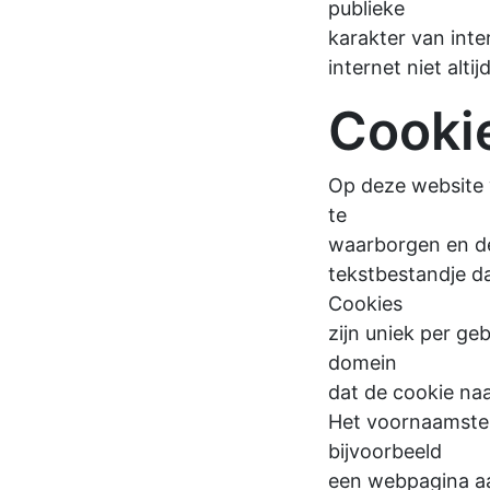
publieke
karakter van inte
internet niet alt
Cooki
Op deze website 
te
waarborgen en de
tekstbestandje d
Cookies
zijn uniek per ge
domein
dat de cookie na
Het voornaamste d
bijvoorbeeld
een webpagina aan