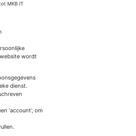
tot MKB IT
n
rsoonlijke
e website wordt
soonsgegevens
eke dienst.
mschreven
en ‘account’, om
ullen.