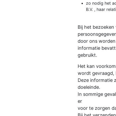
zo nodig het a
B.V. , haar rel
Bij het bezoeken
persoonsgegeve
door ons worden 
informatie bevatt
gebruikt.
Het kan voorkom
wordt gevraagd, b
Deze informatie 
doeleinde.
In sommige geval
er
voor te zorgen dat
Bij het verzende