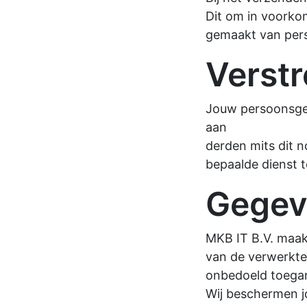
Dit om in voorko
gemaakt van per
Verstr
Jouw persoonsgeg
aan
derden mits dit n
bepaalde dienst t
Gegev
MKB IT B.V. maak
van de verwerkt
onbedoeld toega
Wij beschermen j