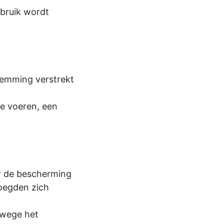
bruik wordt
temming verstrekt
te voeren, een
or de bescherming
oegden zich
nwege het