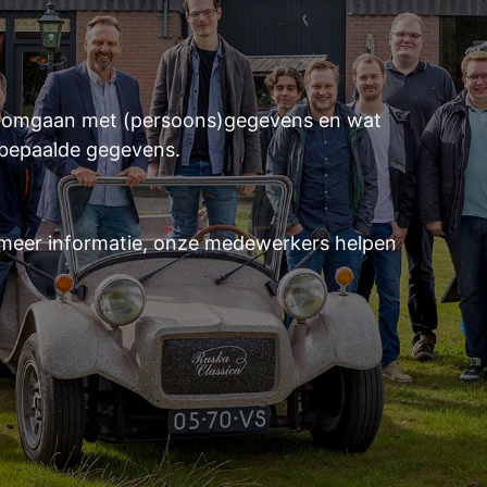
ij omgaan met (persoons)gegevens en wat
 bepaalde gegevens.
meer informatie, onze medewerkers helpen