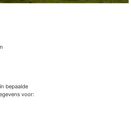
en
 in bepaalde
gegevens voor: