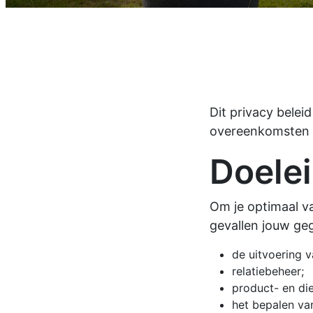
Dit privacy belei
overeenkomsten 
Doele
Om je optimaal va
gevallen jouw ge
de uitvoering 
relatiebeheer;
product- en di
het bepalen van