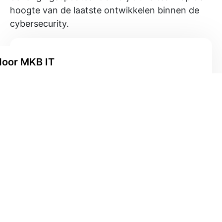
hoogte van de laatste ontwikkelen binnen de
cybersecurity.
 door MKB IT
line communicatie en informatie uitwisseling de
en gebruikers vaak blootgesteld aan links die
oud bevatten of naar kwaadaardige websites
 bij MKB IT is ontworpen om individuen bewust te
hen te leren hoe ze potentieel gevaarlijke links
mijden. Wil je ook jouw werknemers op de proef
jvend contact met ons op.